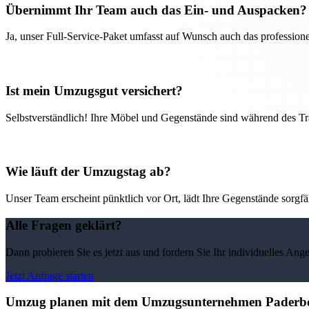
Übernimmt Ihr Team auch das Ein- und Auspacken?
Ja, unser Full-Service-Paket umfasst auf Wunsch auch das professio
Ist mein Umzugsgut versichert?
Selbstverständlich! Ihre Möbel und Gegenstände sind während des Tra
Wie läuft der Umzugstag ab?
Unser Team erscheint pünktlich vor Ort, lädt Ihre Gegenstände sorgfälti
Alle Fragen geklärt?
Dann probieren Sie es jetzt aus und fordern Sie Ihr individuelles Ang
Jetzt Anfrage starten
Umzug planen mit dem Umzugsunternehmen Paderborn 