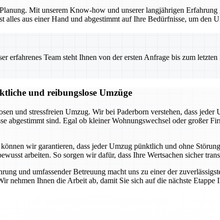
en Planung. Mit unserem Know-how und unserer langjährigen Erfahrung 
t alles aus einer Hand und abgestimmt auf Ihre Bedürfnisse, um den Um
 erfahrenes Team steht Ihnen von der ersten Anfrage bis zum letzten Ka
nktliche und reibungslose Umzüge
losen und stressfreien Umzug. Wir bei Paderborn verstehen, dass jeder
nisse abgestimmt sind. Egal ob kleiner Wohnungswechsel oder großer 
 können wir garantieren, dass jeder Umzug pünktlich und ohne Störung
sbewusst arbeiten. So sorgen wir dafür, dass Ihre Wertsachen sicher tr
ührung und umfassender Betreuung macht uns zu einer der zuverlässigs
 Wir nehmen Ihnen die Arbeit ab, damit Sie sich auf die nächste Etappe