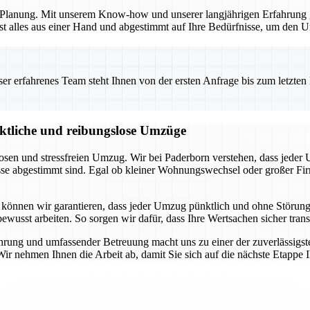
en Planung. Mit unserem Know-how und unserer langjährigen Erfahrung 
t alles aus einer Hand und abgestimmt auf Ihre Bedürfnisse, um den Um
 erfahrenes Team steht Ihnen von der ersten Anfrage bis zum letzten Ka
nktliche und reibungslose Umzüge
losen und stressfreien Umzug. Wir bei Paderborn verstehen, dass jeder
nisse abgestimmt sind. Egal ob kleiner Wohnungswechsel oder großer 
 können wir garantieren, dass jeder Umzug pünktlich und ohne Störung
sbewusst arbeiten. So sorgen wir dafür, dass Ihre Wertsachen sicher tr
ührung und umfassender Betreuung macht uns zu einer der zuverlässigs
 Wir nehmen Ihnen die Arbeit ab, damit Sie sich auf die nächste Etappe