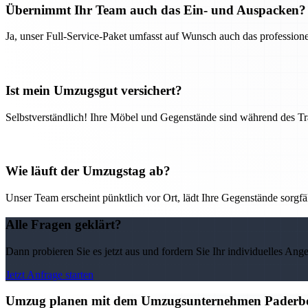
Übernimmt Ihr Team auch das Ein- und Auspacken?
Ja, unser Full-Service-Paket umfasst auf Wunsch auch das professio
Ist mein Umzugsgut versichert?
Selbstverständlich! Ihre Möbel und Gegenstände sind während des Tra
Wie läuft der Umzugstag ab?
Unser Team erscheint pünktlich vor Ort, lädt Ihre Gegenstände sorgfälti
Alle Fragen geklärt?
Dann probieren Sie es jetzt aus und fordern Sie Ihr individuelles Ang
Jetzt Anfrage starten
Umzug planen mit dem Umzugsunternehmen Paderborn 