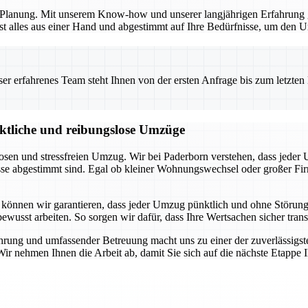
en Planung. Mit unserem Know-how und unserer langjährigen Erfahrung 
t alles aus einer Hand und abgestimmt auf Ihre Bedürfnisse, um den Um
 erfahrenes Team steht Ihnen von der ersten Anfrage bis zum letzten Ka
nktliche und reibungslose Umzüge
losen und stressfreien Umzug. Wir bei Paderborn verstehen, dass jeder
nisse abgestimmt sind. Egal ob kleiner Wohnungswechsel oder großer 
 können wir garantieren, dass jeder Umzug pünktlich und ohne Störung
sbewusst arbeiten. So sorgen wir dafür, dass Ihre Wertsachen sicher tr
ührung und umfassender Betreuung macht uns zu einer der zuverlässigs
 Wir nehmen Ihnen die Arbeit ab, damit Sie sich auf die nächste Etappe