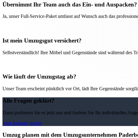
Übernimmt Ihr Team auch das Ein- und Auspacken?
Ja, unser Full-Service-Paket umfasst auf Wunsch auch das professio
Ist mein Umzugsgut versichert?
Selbstverständlich! Ihre Möbel und Gegenstände sind während des Tra
Wie läuft der Umzugstag ab?
Unser Team erscheint pünktlich vor Ort, lädt Ihre Gegenstände sorgfälti
Alle Fragen geklärt?
Dann probieren Sie es jetzt aus und fordern Sie Ihr individuelles Ang
Jetzt Anfrage starten
Umzug planen mit dem Umzugsunternehmen Paderborn 