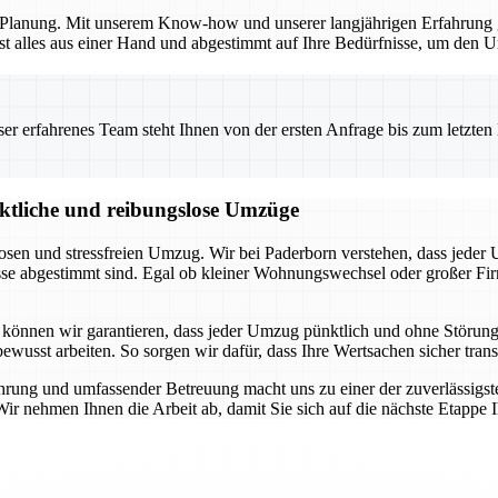
en Planung. Mit unserem Know-how und unserer langjährigen Erfahrung 
t alles aus einer Hand und abgestimmt auf Ihre Bedürfnisse, um den Um
 erfahrenes Team steht Ihnen von der ersten Anfrage bis zum letzten Ka
nktliche und reibungslose Umzüge
losen und stressfreien Umzug. Wir bei Paderborn verstehen, dass jeder
nisse abgestimmt sind. Egal ob kleiner Wohnungswechsel oder großer 
 können wir garantieren, dass jeder Umzug pünktlich und ohne Störung
sbewusst arbeiten. So sorgen wir dafür, dass Ihre Wertsachen sicher tr
ührung und umfassender Betreuung macht uns zu einer der zuverlässigs
 Wir nehmen Ihnen die Arbeit ab, damit Sie sich auf die nächste Etappe