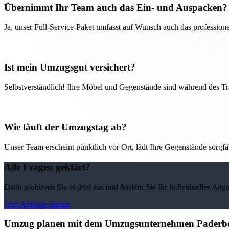
Übernimmt Ihr Team auch das Ein- und Auspacken?
Ja, unser Full-Service-Paket umfasst auf Wunsch auch das professio
Ist mein Umzugsgut versichert?
Selbstverständlich! Ihre Möbel und Gegenstände sind während des Tra
Wie läuft der Umzugstag ab?
Unser Team erscheint pünktlich vor Ort, lädt Ihre Gegenstände sorgfälti
Alle Fragen geklärt?
Dann probieren Sie es jetzt aus und fordern Sie Ihr individuelles Ang
Jetzt Anfrage starten
Umzug planen mit dem Umzugsunternehmen Paderborn 