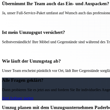
Übernimmt Ihr Team auch das Ein- und Auspacken?
Ja, unser Full-Service-Paket umfasst auf Wunsch auch das professio
Ist mein Umzugsgut versichert?
Selbstverständlich! Ihre Möbel und Gegenstände sind während des Tra
Wie läuft der Umzugstag ab?
Unser Team erscheint pünktlich vor Ort, lädt Ihre Gegenstände sorgfälti
Alle Fragen geklärt?
Dann probieren Sie es jetzt aus und fordern Sie Ihr individuelles Ang
Jetzt Anfrage starten
Umzug planen mit dem Umzugsunternehmen Paderborn 