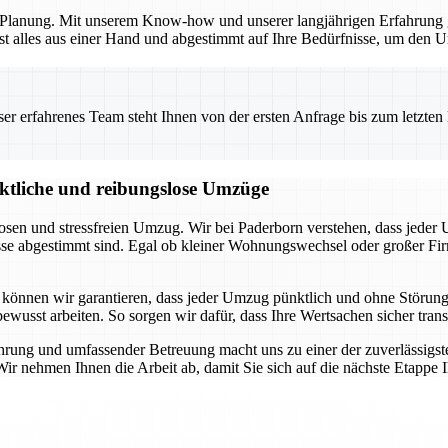
en Planung. Mit unserem Know-how und unserer langjährigen Erfahrung 
t alles aus einer Hand und abgestimmt auf Ihre Bedürfnisse, um den Um
 erfahrenes Team steht Ihnen von der ersten Anfrage bis zum letzten Ka
nktliche und reibungslose Umzüge
losen und stressfreien Umzug. Wir bei Paderborn verstehen, dass jeder
nisse abgestimmt sind. Egal ob kleiner Wohnungswechsel oder großer 
 können wir garantieren, dass jeder Umzug pünktlich und ohne Störung
sbewusst arbeiten. So sorgen wir dafür, dass Ihre Wertsachen sicher tr
ührung und umfassender Betreuung macht uns zu einer der zuverlässigs
 Wir nehmen Ihnen die Arbeit ab, damit Sie sich auf die nächste Etappe