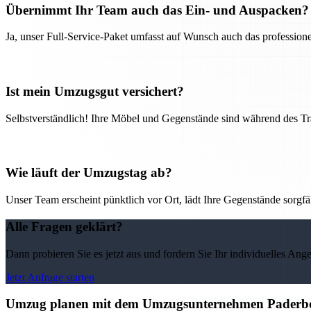
Übernimmt Ihr Team auch das Ein- und Auspacken?
Ja, unser Full-Service-Paket umfasst auf Wunsch auch das professio
Ist mein Umzugsgut versichert?
Selbstverständlich! Ihre Möbel und Gegenstände sind während des Tra
Wie läuft der Umzugstag ab?
Unser Team erscheint pünktlich vor Ort, lädt Ihre Gegenstände sorgfälti
Alle Fragen geklärt?
Dann probieren Sie es jetzt aus und fordern Sie Ihr individuelles Ang
Jetzt Anfrage starten
Umzug planen mit dem Umzugsunternehmen Paderborn 