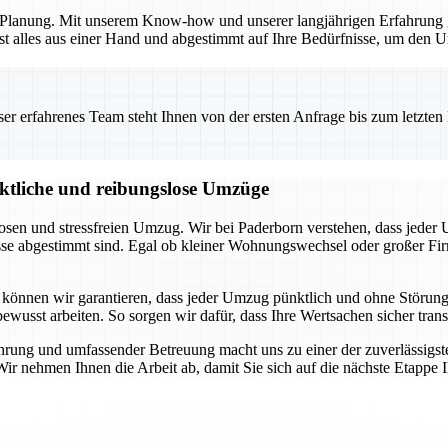
en Planung. Mit unserem Know-how und unserer langjährigen Erfahrung 
t alles aus einer Hand und abgestimmt auf Ihre Bedürfnisse, um den Um
 erfahrenes Team steht Ihnen von der ersten Anfrage bis zum letzten Ka
nktliche und reibungslose Umzüge
losen und stressfreien Umzug. Wir bei Paderborn verstehen, dass jeder
nisse abgestimmt sind. Egal ob kleiner Wohnungswechsel oder großer 
 können wir garantieren, dass jeder Umzug pünktlich und ohne Störung
sbewusst arbeiten. So sorgen wir dafür, dass Ihre Wertsachen sicher tr
ührung und umfassender Betreuung macht uns zu einer der zuverlässigs
 Wir nehmen Ihnen die Arbeit ab, damit Sie sich auf die nächste Etappe