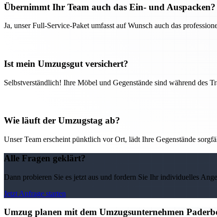
Übernimmt Ihr Team auch das Ein- und Auspacken?
Ja, unser Full-Service-Paket umfasst auf Wunsch auch das professio
Ist mein Umzugsgut versichert?
Selbstverständlich! Ihre Möbel und Gegenstände sind während des Tra
Wie läuft der Umzugstag ab?
Unser Team erscheint pünktlich vor Ort, lädt Ihre Gegenstände sorgfälti
Alle Fragen geklärt?
Dann probieren Sie es jetzt aus und fordern Sie Ihr individuelles Ang
Jetzt Anfrage starten
Umzug planen mit dem Umzugsunternehmen Paderborn 