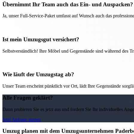
Übernimmt Ihr Team auch das Ein- und Auspacken?
Ja, unser Full-Service-Paket umfasst auf Wunsch auch das professio
Ist mein Umzugsgut versichert?
Selbstverständlich! Ihre Möbel und Gegenstände sind während des Tra
Wie läuft der Umzugstag ab?
Unser Team erscheint pünktlich vor Ort, lädt Ihre Gegenstände sorgfälti
Alle Fragen geklärt?
Dann probieren Sie es jetzt aus und fordern Sie Ihr individuelles Ang
Jetzt Anfrage starten
Umzug planen mit dem Umzugsunternehmen Paderborn 