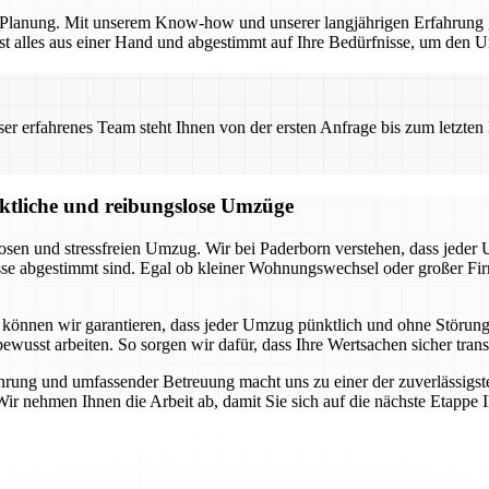
en Planung. Mit unserem Know-how und unserer langjährigen Erfahrung 
t alles aus einer Hand und abgestimmt auf Ihre Bedürfnisse, um den Um
 erfahrenes Team steht Ihnen von der ersten Anfrage bis zum letzten Ka
nktliche und reibungslose Umzüge
losen und stressfreien Umzug. Wir bei Paderborn verstehen, dass jeder
nisse abgestimmt sind. Egal ob kleiner Wohnungswechsel oder großer 
 können wir garantieren, dass jeder Umzug pünktlich und ohne Störung
sbewusst arbeiten. So sorgen wir dafür, dass Ihre Wertsachen sicher tr
ührung und umfassender Betreuung macht uns zu einer der zuverlässigs
 Wir nehmen Ihnen die Arbeit ab, damit Sie sich auf die nächste Etappe