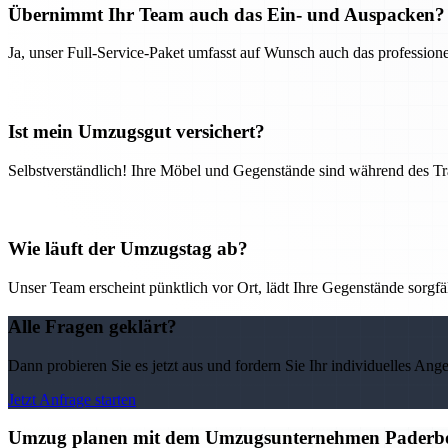
Übernimmt Ihr Team auch das Ein- und Auspacken?
Ja, unser Full-Service-Paket umfasst auf Wunsch auch das professio
Ist mein Umzugsgut versichert?
Selbstverständlich! Ihre Möbel und Gegenstände sind während des Tra
Wie läuft der Umzugstag ab?
Unser Team erscheint pünktlich vor Ort, lädt Ihre Gegenstände sorgfälti
Alle Fragen geklärt?
Dann probieren Sie es jetzt aus und fordern Sie Ihr individuelles Ang
Jetzt Anfrage starten
Umzug planen mit dem Umzugsunternehmen Paderborn 