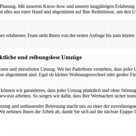
en Planung. Mit unserem Know-how und unserer langjährigen Erfahrung 
t alles aus einer Hand und abgestimmt auf Ihre Bedürfnisse, um den Um
 erfahrenes Team steht Ihnen von der ersten Anfrage bis zum letzten Ka
nktliche und reibungslose Umzüge
losen und stressfreien Umzug. Wir bei Paderborn verstehen, dass jeder
nisse abgestimmt sind. Egal ob kleiner Wohnungswechsel oder großer 
 können wir garantieren, dass jeder Umzug pünktlich und ohne Störung
sbewusst arbeiten. So sorgen wir dafür, dass Ihre Wertsachen sicher tr
ührung und umfassender Betreuung macht uns zu einer der zuverlässigs
 Wir nehmen Ihnen die Arbeit ab, damit Sie sich auf die nächste Etappe