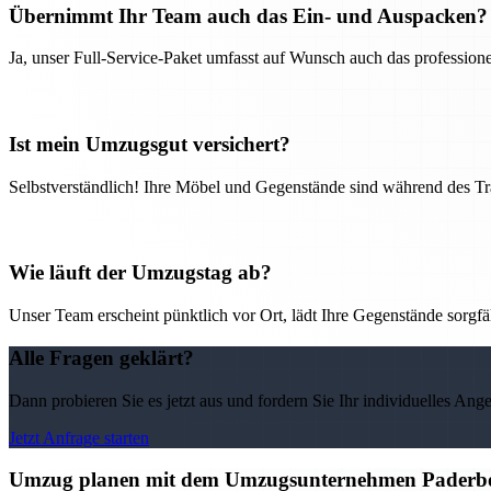
Übernimmt Ihr Team auch das Ein- und Auspacken?
Ja, unser Full-Service-Paket umfasst auf Wunsch auch das professio
Ist mein Umzugsgut versichert?
Selbstverständlich! Ihre Möbel und Gegenstände sind während des Tra
Wie läuft der Umzugstag ab?
Unser Team erscheint pünktlich vor Ort, lädt Ihre Gegenstände sorgfälti
Alle Fragen geklärt?
Dann probieren Sie es jetzt aus und fordern Sie Ihr individuelles Ang
Jetzt Anfrage starten
Umzug planen mit dem Umzugsunternehmen Paderborn 