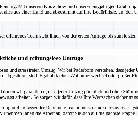
en Planung. Mit unserem Know-how und unserer langjährigen Erfahrung 
t alles aus einer Hand und abgestimmt auf Ihre Bedürfnisse, um den Um
 erfahrenes Team steht Ihnen von der ersten Anfrage bis zum letzten Ka
nktliche und reibungslose Umzüge
losen und stressfreien Umzug. Wir bei Paderborn verstehen, dass jeder
nisse abgestimmt sind. Egal ob kleiner Wohnungswechsel oder großer 
 können wir garantieren, dass jeder Umzug pünktlich und ohne Störung
sbewusst arbeiten. So sorgen wir dafür, dass Ihre Wertsachen sicher tr
ührung und umfassender Betreuung macht uns zu einer der zuverlässigs
 Wir nehmen Ihnen die Arbeit ab, damit Sie sich auf die nächste Etappe